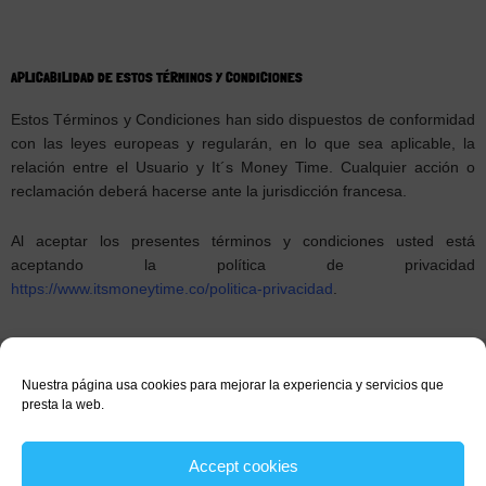
APLICABILIDAD DE ESTOS TÉRMINOS Y CONDICIONES
Estos Términos y Condiciones han sido dispuestos de conformidad
con las leyes europeas y regularán, en lo que sea aplicable, la
relación entre el Usuario y It´s Money Time. Cualquier acción o
reclamación deberá hacerse ante la jurisdicción francesa.
Al aceptar los presentes términos y condiciones usted está
aceptando la política de privacidad
https://www.itsmoneytime.co/politica-privacidad
.
Nuestra página usa cookies para mejorar la experiencia y servicios que
presta la web.
Términos & condiciones
Política de privacidad
Política de cookies (EU)
Accept cookies