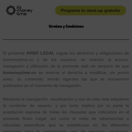
Ir
al
Programa tu meet-up gratuito
contenido
Términos y Condiciones
El presente
AVISO LEGAL
regula los derechos y obligaciones de
itsmoneytime.co y de los usuarios, en relación al acceso,
navegación y utilización de la presente web sin perjuicio de que
itsmoneytime.co
se reserve el derecho a modificar, sin previo
aviso, su contenido, siendo vigentes las que se encuentren
publicadas en el momento de navegación.
Mediante la navegación, visualización y uso de esta web adquieres
la condición de usuario, y por tanto implica por tu parte la
aceptación expresa de todas las cláusulas que indicamos en el
presente Aviso Legal, así como el resto de advertencias o
cláusulas específicas que se establezcan en las diferentes
secciones para la contratación, uso de servicios, productos,