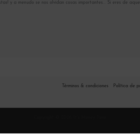
stas! y a menudo se nos olvidan cosas importantes… Si eres de aqu
Términos & condiciones
Política de p
Copyright © 2026 It's Money Time