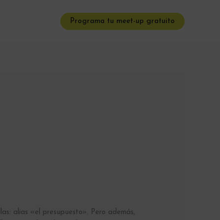
Programa tu meet-up gratuito
llas: alias «el presupuesto». Pero además,