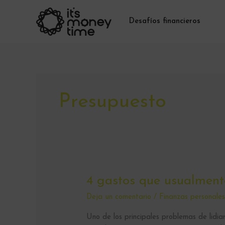
Ir
al
Desafíos financieros
contenido
Presupuesto
4
4 gastos que usualment
gastos
Deja un comentario
/
Finanzas personale
que
usualmente
Uno de los principales problemas de lidia